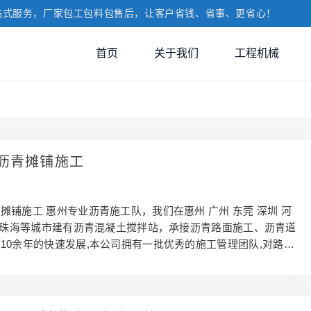
站式服务，厂家包工包料包售后，让客户省钱、省事、更省心！
首页
关于我们
工程机械
沥青摊铺施工
摊铺施工 惠州专业沥青施工队，我们在惠州 广州 东莞 深圳 河
山 珠海等城市建有沥青混凝土搅拌站，承接沥青路面施工、沥青道
10余年的快速发展,本公司拥有一批优秀的施工管理团队,对路基
的施工经验,公路沥青路面施工技术规范，欢迎联系咨询合作共