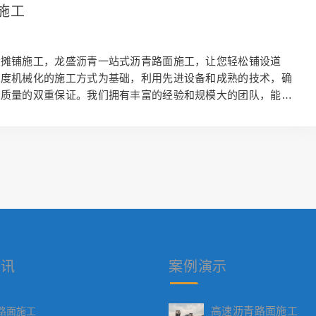
保证使用的沥青混凝土耐久性强，抗压性能好，能够经受住长期
施工
。我们专注于沥青路面施工和沥青混凝土生产，不断追求高的品
新。我们始终把客户的需求放在首位，为您量身定制解决方案。
青摊铺施工，龙盛沥青一站式沥青路面施工，让您轻松铺设道
高度机械化的施工方式为基础，利用先进设备和成熟的技术，确
和质量的双重保证。我们拥有丰富的经验和规模大的团队，能够
路施工的挑战，无论是高速公路、城市道路还是乡村小路，我们
供专业的沥青摊铺服务。我们注重诚信可靠的原则，始终以客户
。我们与优的供应商合作，从原料采购到沥青混凝土生产、运
每个环节都严格把控，确保产品质量的稳定。我们的施工队伍经
和严格筛选，能够保证每一个项目的质量和进度。我们的产品特
械先进保证了施工效率，经验丰富确保了施工质量，规模大保障
…
资讯
案例
演示
高速沥青路面施工
路面施工