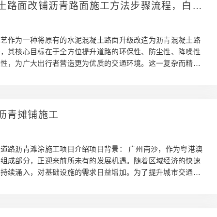
土路面改铺沥青路面施工方法步骤流程，白改
工方案
工艺作为一种将原有的水泥混凝土路面升级改造为沥青混凝土路
法，其核心目标在于全方位提升道路的环保性、防尘性、降噪性
适性，为广大出行者营造更为优质的交通环境。这一复杂而精细
涵盖了众多关键步骤，每一个环节都承载着独特的使命和不可忽
。 准备工作： 精心设计方案：在正式施工启动之前，必须精心
详尽周全的设计方案。这一方案不仅要涵盖施工的具体方法和策
材料的精准选择进行深入考量，同时要对施工进度进行严谨细致
沥青摊铺施工
，确保每一个施工阶段都能按部就班、有条不紊地推进。 全面
对施工现场及其周边区域展开全面而深入的评估至关重要。这
道路沥青滩涂施工项目介绍项目背景： 广州南沙，作为粤港澳
要组成部分，正迎来前所未有的发展机遇。随着区域经济的快速
的持续涌入，对基础设施的需求日益增加。为了提升城市交通网
民出行条件，南沙区启动了一系列市政道路建设项目。项目概
旨在对南沙区内的市政道路进行沥青摊铺施工，以提高道路的承
久性。施工范围包括但不限于主干道、次干道以及连接道路。施