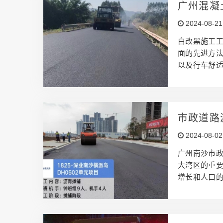
广州混凝
黑沥青施
2024-08-21
白改黑施工
面的先进方
以及行车舒
的改造过程
视的重要意义
策划并制定
略，还需对
市政道路
的规划和安排
2024-08-02
环境评估：
包…
广州南沙市政
大湾区的重
增长和人口
络，改善居
述： 本项目
载能力和耐