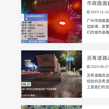
工技术：采
市政路面
型沥青材料
2023-11-15
率和质量。项
为…
广州市政路面
动旋律，是
们的城市道
城市道路注
翻新修复是
更是为你的
产品特点，
沥青道路
为你节省宝
2023-09-27
面还是安装
我们…
沥青道路改
经验的沥青
工是我们的
跟踪，以确
速施工，节
节。我们的