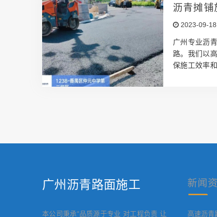
严格把关，
沥青摊铺
的交通负荷
2023-09-18
质和技术创
无论是市…
广州专业沥
路。我们以
保施工效率
应对各类道
都能为您提
满意为追求
输、摊铺，
过专业培训
点突出，机
了资源供应
广州沥青路面施工
新闻
本公司秉承“品质源于专业 对工程负责 让
高速沥青