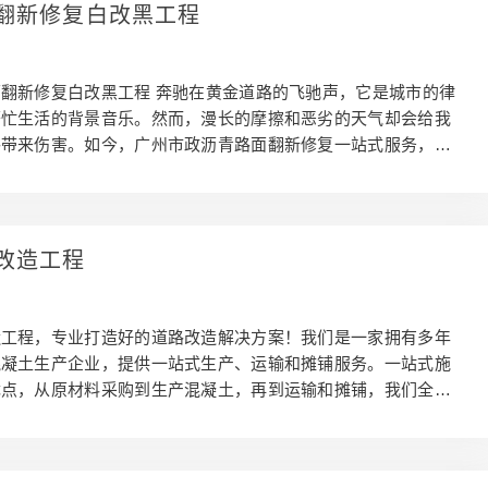
用先进的沥青混合料技术，确保道路表面平整、耐磨。应用环保
翻新修复白改黑工程
，减少施工过程中的环境污染。引入智能施工设备，提高施工效
目优势：地理位置优越： 广州南沙区位优势明显，交通便利，
翻新修复白改黑工程 奔驰在黄金道路的飞驰声，它是城市的律
繁忙生活的背景音乐。然而，漫长的摩擦和恶劣的天气却会给我
路带来伤害。如今，广州市政沥青路面翻新修复一站式服务，为
入一股新的力量，让你的驾驶体验更加顺畅！广州市政沥青路面
一项多面解决市政道路问题的一站式服务。我们不仅仅是修复，
驾驶旅程注入了一种全新的愉悦感。我们以快速、平整、耐久为
为你呈现一条无骨感的沥青路面。一，我们的服务速度快，旨在
改造工程
贵的时间，使你从繁忙的交通中脱身。无论是修复坑洞、翻新路
行车线，我们都能高效完成，让你的路面工程轻松解决。其次，
造工程，专业打造好的道路改造解决方案！我们是一家拥有多年
混凝土生产企业，提供一站式生产、运输和摊铺服务。一站式施
优点，从原材料采购到生产混凝土，再到运输和摊铺，我们全程
保工程进度和质量。通过整合资源和流程优化，我们能够实现快
约时间和成本。我们的产品不仅在质量上精益求精，更注重细
团队精心设计，确保使道路表面平整、美观。我们对材料的选择