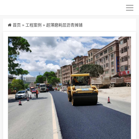
首页
»
工程案例
»
超薄磨耗层沥青摊铺